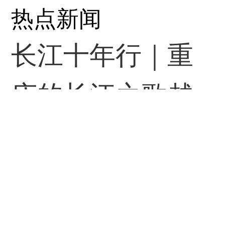
灌、粗放生长的时代
热点新闻
已然落幕，流量红利
长江十年行｜重
逐渐消退，唯有摒弃
庆的长江之歌越
浮躁心态，回归音乐
唱越响亮
本质，创新内容、提
《当代党员》
08-08
升体验，才能摆脱同
质化，推动行业行稳