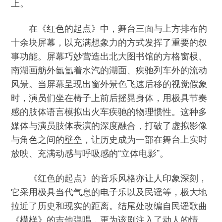
上。
在《红色的起点》中，舞台三面与上方排布的
十余块屏幕，以充满想象力的方式发挥了重要的叙
事功能。屏幕巧妙营造出北大图书馆的方格窗棂、
南湖画舫外氤氲着水汽的湖面、疾驰列车外的流动
风景。当屏幕呈现出窗外景色飞速后移的视觉假象
时，演员们坐在椅子上前后摇晃身体，用极具节奏
感的肢体语言模拟出火车疾驰的物理惯性。这种多
媒体与演员肢体表演的深度融合，打破了虚拟影像
与角色之间的壁垒，让历史成为一部在舞台上实时
放映、充满动感与呼吸感的“立体电影”。
《红色的起点》的音乐风格亦让人印象深刻，
它采用极具当代气息的电子乐以及民谣等，极大地
拉近了历史和现实的距离。结尾处改编自民谣歌曲
《模样》的吉他弹唱，更为该剧注入了动人的情