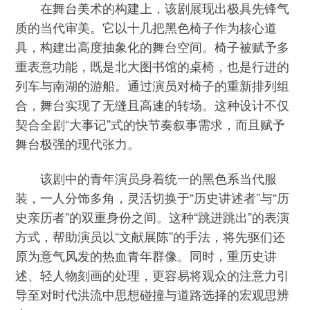
在舞台美术的构建上，该剧展现出极具先锋气
质的当代审美。它以十几把黑色椅子作为核心道
具，构建出高度抽象化的舞台空间。椅子被赋予多
重表意功能，既是北大图书馆的桌椅，也是行进的
列车与南湖的游船。通过演员对椅子的重新排列组
合，舞台实现了无缝且高速的转场。这种设计不仅
契合全剧“大事记”式的快节奏叙事需求，而且赋予
舞台极强的现代张力。
该剧中的青年演员身着统一的黑色系当代服
装，一人分饰多角，灵活切换于“历史讲述者”与“历
史亲历者”的双重身份之间。这种“跳进跳出”的表演
方式，帮助演员以“文献展陈”的手法，将先驱们还
原为意气风发的热血青年群像。同时，重历史讲
述、轻人物刻画的处理，更容易将观众的注意力引
导至对时代洪流中思想碰撞与道路选择的宏观思辨