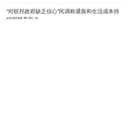
“对联邦政府缺乏信心”民调称通胀和生活成本持
续困扰美民众
中国新闻网
08-06
林少彬：东南亚为何须警惕
加速扩武的日本？
中国新闻网
08-06
《马尼拉时报》：全球民意出现历史性拐点
新华网客户端
08-06
守护千里安澜，聚力珠江流域水库群联合调度的
水利人
中国青年网
08-06