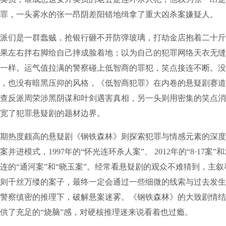
罪，一头雾水的张一昂阴差阳错地缉拿了重大凶杀案嫌疑人。
们是一群蠢贼，抢银行砸不开防弹玻璃，打劫金店抱着二十斤
果左右拌右脚给自己摔成脸着地；以为自己的犯罪网络天衣无缝
一样。运气值拉满的警察碰上低智商的罪犯，笑点接连不断。没
，也没有暗黑压抑的风格，《低智商犯罪》在内卷的悬疑剧赛道
查反派周荣涉黑阴谋和叶剑遇害真相，另一头则用密集的笑点消
宽了犯罪悬疑剧的题材边界。
热度颇高的悬疑剧《钢铁森林》则探索犯罪与情感元素的深度
并进模式，1997年的“怀光连环杀人案”、 2012年的“8·17案
连的“通河案”和“晓玉案”。经常看悬疑剧的观众不难猜到，主
则千丝万缕的案子，最终一定会通过一些细微的线索与过去发生
警察缜密的推理下，破解悬案迷雾。《钢铁森林》的大致剧情结
供了充足的“烧脑”感，对硬核推理迷来说看着也过瘾。