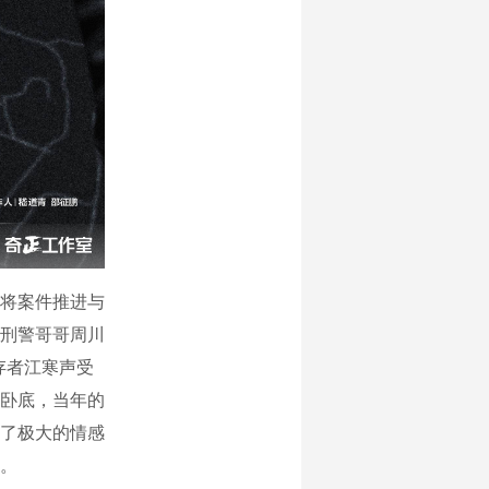
将案件推进与
刑警哥哥周川
幸存者江寒声受
卧底，当年的
了极大的情感
。