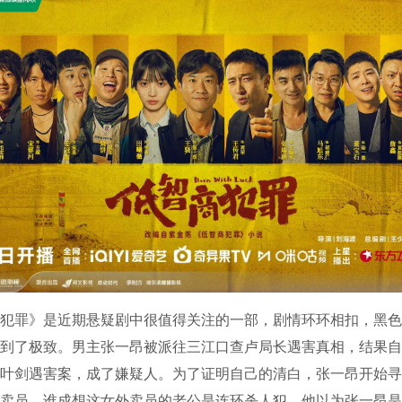
罪》是近期悬疑剧中很值得关注的一部，剧情环环相扣，黑色
到了极致。男主张一昂被派往三江口查卢局长遇害真相，结果自
叶剑遇害案，成了嫌疑人。为了证明自己的清白，张一昂开始寻
卖员，谁成想这女外卖员的老公是连环杀人犯，他以为张一昂是