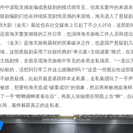
中汲取灵感改编成悬疑剧的模式很常见，但真实案件的来源未
疑剧编剧们也在持续拓宽剧情灵感的来源地，海关进入了悬疑剧
黄金档大剧《金关》最近也在社交媒体上引起了不少人讨论，这部剧
还原海关繁复细致的工作日常，也演绎海关旅检工作人员和违法
。《金关》是海关旅检题材的荧幕破冰之作，也是国产悬疑剧几
域，这部悬疑剧采用了比较经典的“单元案+主线谜案”模式，在
主线剧情，全面呈现海关旅检中常见的各类走私场景。“一直以
站桩的，没想到日常工作这么烧脑的吗？”这是一些观众给这部
不缺悬疑感，比如开篇是基因样本走私案，走私集团玩了一手声
被抓，想要给海关造成“破案成功”的假象，然后再将敏感血液
了一手“螳螂捕蝉黄雀在后”，将新人张瑜摆在明面上当“蝉”，自
布局，最终截获真正的走私者。