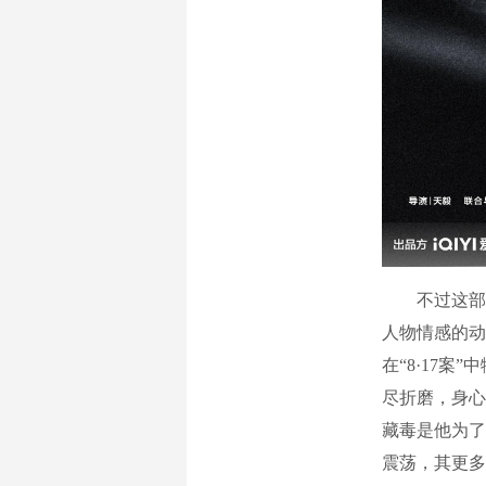
不过这部剧
人物情感的动
在“8·17案
尽折磨，身心
藏毒是他为了
震荡，其更多