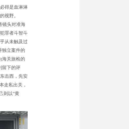
必得是血淋淋
的视野。
将镜头对准海
犯罪者斗智斗
乎从未触及过
讲独立案件的
为海关旅检的
剧留下的评
东击西，先安
样本走私出关，
己则以“黄