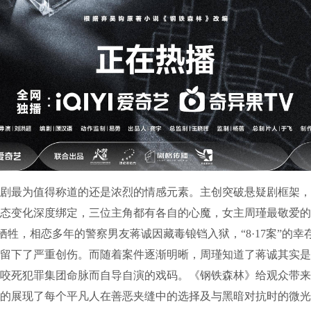
最为值得称道的还是浓烈的情感元素。主创突破悬疑剧框架，
态变化深度绑定，三位主角都有各自的心魔，女主周瑾最敬爱的
”中牺牲，相恋多年的警察男友蒋诚因藏毒锒铛入狱，“8·17案”的
留下了严重创伤。而随着案件逐渐明晰，周瑾知道了蒋诚其实是
咬死犯罪集团命脉而自导自演的戏码。《钢铁森林》给观众带来
的展现了每个平凡人在善恶夹缝中的选择及与黑暗对抗时的微光