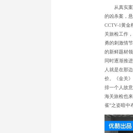
从真实案件
的凶杀案，悬
CCTV-1
关旅检工作，
勇的刺激情节
的新鲜题材领
同时逐渐推进
人就是在那边
价。《金关》
排一个人故意
海关旅检也来
雀”之姿暗中