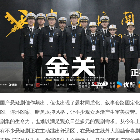
产悬疑剧佳作频出，但也出现了题材同质化、叙事套路固定化
凶、连环凶案、暗黑压抑风格，让不少观众逐渐产生审美疲劳。
剧集的生命力，也难以满足观众日益多元的观剧需求。从今年上
有不少悬疑剧正在主动跳出舒适区，在悬疑主线外大胆融合喜剧