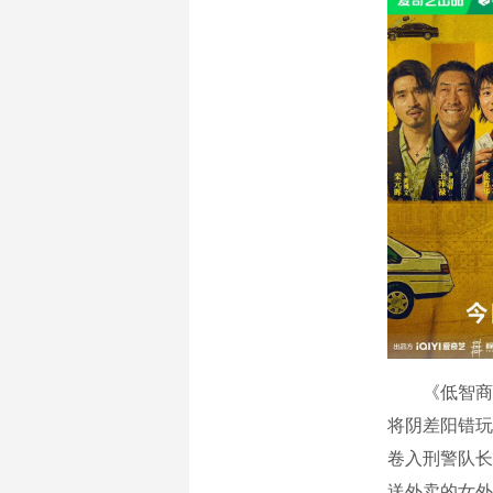
《低智商犯
将阴差阳错玩
卷入刑警队长
送外卖的女外