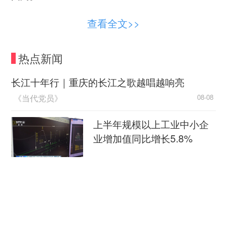
影片以主人公沈青门牙意外脱落为“卷入性事
查看全文>>
件”，将门牙这一承载着语言表达、社交体面与进食
功能的生物器官，塑造为一个极具文化穿透力的特
热点新闻
殊符号。由缺失门牙引发一连串连锁反应：从生理
残缺到社交自卑，从职场危机再到自我的身份认同
长江十年行｜重庆的长江之歌越唱越响亮
与否定。牙齿坚硬却并非不可摧毁的脆弱性，隐喻
《当代党员》
08-08
着城市漂泊者在体面的表象之下同样脆弱的生存状
态。对于沈青这类漂泊于都市的年轻群体而言，高
上半年规模以上工业中小企
昂而难以承担的种牙费用，直接暴露了他们漂泊在
业增加值同比增长5.8%
现代化都市中“体面工作”背后的一系列结构性难
央视新闻客户端
08-08
题：经济基础、社会保障的薄弱以及抗风险能力的
脆弱等。身体创伤不再只是一种个人的意外，而是
江淮大地，科技成果正落地生“金”
折射出生活在现代化都市中的一些普通群体在身份
新华社
08-08
边界线上摇摆不定的生存危机。