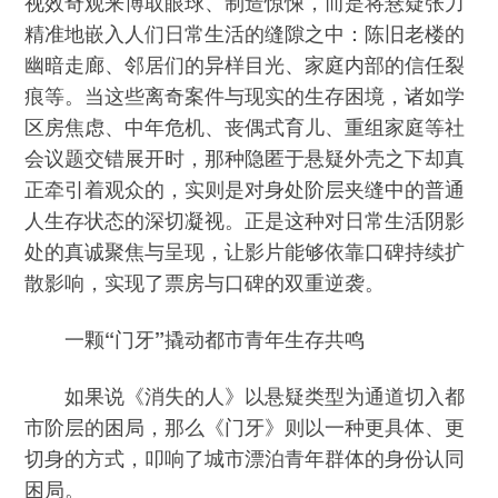
视效奇观来博取眼球、制造惊悚，而是将悬疑张力
精准地嵌入人们日常生活的缝隙之中：陈旧老楼的
幽暗走廊、邻居们的异样目光、家庭内部的信任裂
痕等。当这些离奇案件与现实的生存困境，诸如学
区房焦虑、中年危机、丧偶式育儿、重组家庭等社
会议题交错展开时，那种隐匿于悬疑外壳之下却真
正牵引着观众的，实则是对身处阶层夹缝中的普通
人生存状态的深切凝视。正是这种对日常生活阴影
处的真诚聚焦与呈现，让影片能够依靠口碑持续扩
散影响，实现了票房与口碑的双重逆袭。
一颗“门牙”撬动都市青年生存共鸣
如果说《消失的人》以悬疑类型为通道切入都
市阶层的困局，那么《门牙》则以一种更具体、更
切身的方式，叩响了城市漂泊青年群体的身份认同
困局。