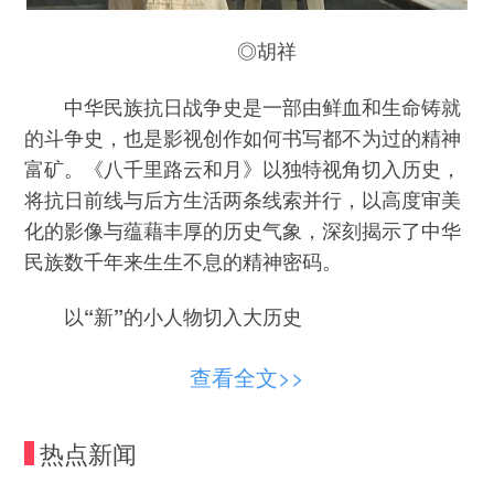
◎胡祥
中华民族抗日战争史是一部由鲜血和生命铸就
的斗争史，也是影视创作如何书写都不为过的精神
富矿。《八千里路云和月》以独特视角切入历史，
将抗日前线与后方生活两条线索并行，以高度审美
化的影像与蕴藉丰厚的历史气象，深刻揭示了中华
民族数千年来生生不息的精神密码。
以“新”的小人物切入大历史
随着时代需求、叙事视角、观众审美的变化，
查看全文>>
抗战题材剧“讲什么”固然重要，但“怎么讲”更为关
键。如何切入历史，让尘封的史料变得可感，让冰
热点新闻
冷的过往变得鲜活，成为创作者必须面对的命题。