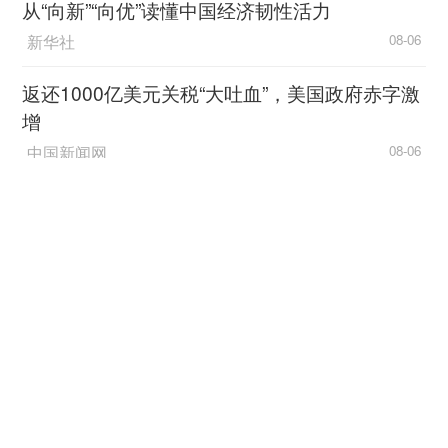
从“向新”“向优”读懂中国经济韧性活力
梁启超在《新民说》中写道：“然则为中国今日
新华社
08-06
计，必非恃一时之贤君相而可以弭乱，亦非望草野
一二英雄崛起而可以图成，必其使吾四万万人之民
返还1000亿美元关税“大吐血”，美国政府赤字激
德、民智、民力，皆可与彼相埒，则外自不能为
增
患。”相较于同类题材作品，《八千里路云和月》最
中国新闻网
08-06
大的突破在于其历史切入视角：以张云魁为代表的
抗日前线将士，与以孟万福、丁玉娇、张汝贤为代
感悟“一个都不能少”（人民论坛）
表的后方群众，构成相互呼应的两条叙事线索。这
人民日报
08-06
两条线索一远一近、一刚一柔，虽相隔千里，却通
过“月亮”这一传统意象实现了情感联结——张云魁
加油！让教育涵润出彩人生
身骑白马英姿飒爽，男儿捐躯赴国难，却“许国难许
光明网-《光明日报》
08-06
卿”。相较之下，孟万福则是近年来抗战叙事中极具
新意的“小人物”。
促进区域协调发展 不断追求“人民的幸福”
中国经济网
08-06
孟万福究竟是怎样一个人？他出身底层，自小
在鱼龙混杂的餐馆跑堂长大，大字不识，信奉“拳头