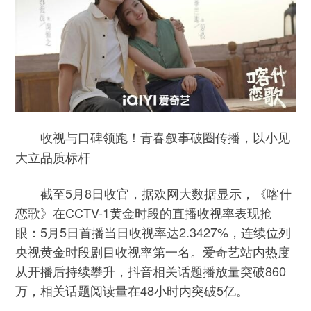
收视
与
口碑领跑！青春叙事破圈传播
，
以小见
大立品质标杆
截至5月8日收官，据欢网大数据显示，《喀什
恋歌》在CCTV-1黄金时段的直播收视率表现抢
眼：5月5日首播当日收视率达2.3427%，连续位列
央视黄金时段剧目收视率第一名。爱奇艺站内热度
从开播后持续攀升，抖音相关话题播放量突破860
万，相关话题阅读量在48小时内突破5亿。