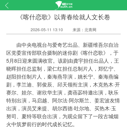
《喀什恋歌》以青春绘就人文长卷
2026-05-11 13:10
来源：北青网
由中央电视台与爱奇艺出品、新疆维吾尔自治
区党委宣传部联合摄制的迷你剧《喀什恋歌》，于
5月8日迎来圆满收官。该剧由龚宇担任出品人，王
晓晖担任总监制，梁仁红担任总制片人，郑忆宁、
赵阳担任制片人，秦海燕导演，姚长宁、秦海燕编
剧，李兰迪、郭俊辰、邱天领衔主演，木克热木·开
赛尔、娃尔、谢欣华主演，龚蓓苾特邀出演，耿乐
特别出演，马启越、阿尔法·阿尔斯兰、姜宏波友情
出演，演员艾来提、胡尔西德·吐尔地、买热木·玉
努司、夏特等联合出演，为观众留下了一段古城烟
火中筑梦前行的时代成长记忆。