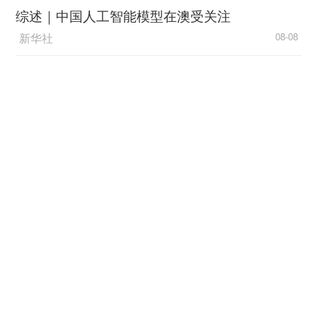
韧。而夏孜在守护和传承故土非遗代表性文化中找
综述｜中国人工智能模型在澳受关注
到自我价值，周恒之在实践中读懂文化与责任，创
新华社
08-08
业理念从“流量至上”转变为“文化为核”，以及二人携
手逐梦，勇敢破局等内容，则将新时代青年人在理
“零关税”百日见证中非合作新
想与现实之间的抉择、坚守与觉醒细腻地呈现了出
气象
来，以克制而真诚的表达，让青春故事更具力量、
新华社
08-08
更有共鸣。
外媒：外贸强劲增长凸显中
“以小切口展现大时代，用青春故事传递文化温
国经济韧性
度”，正如业内权威媒体所评，《喀什恋歌》打破题
材边界，以精巧的叙事结构、高品质的制作水准与
总台环球资讯广播
08-08
鲜明的地域文化气质，为现实题材影视剧集创作提
供了新思路。
消费新图景｜跨界融合拉长
夏日经济消费链条
新华社
08-08