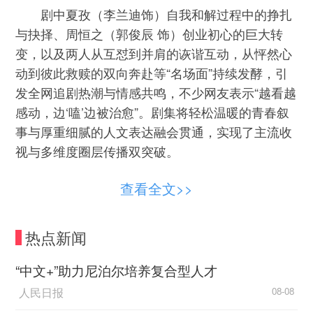
剧中夏孜（李兰迪饰）自我和解过程中的挣扎
与抉择、周恒之（郭俊辰 饰）创业初心的巨大转
变，以及两人从互怼到并肩的诙谐互动，从怦然心
动到彼此救赎的双向奔赴等“名场面”持续发酵，引
发全网追剧热潮与情感共鸣，不少网友表示“越看越
感动，边‘嗑’边被治愈”。剧集将轻松温暖的青春叙
事与厚重细腻的人文表达融会贯通，实现了主流收
视与多维度圈层传播双突破。
该剧以真实落地的青年成长为切口，不悬浮、
查看全文>>
不刻意、不煽情，以“在成长中治愈”的轻松基调打
破传统现实题材的沉重叙事风格，用生活化细节戳
热点新闻
中当代年轻人“痛点”，无论是夏孜骑车拉行李的狼
狈、周恒之被房东撵出门的窘迫，还是两人挤在帐
“中文+”助力尼泊尔培养复合型人才
篷里取暖的尴尬心动、沙漠中被困时的坦诚告白，
人民日报
08-08
都真实展现出成长必经的迷茫与脆弱，热血与坚