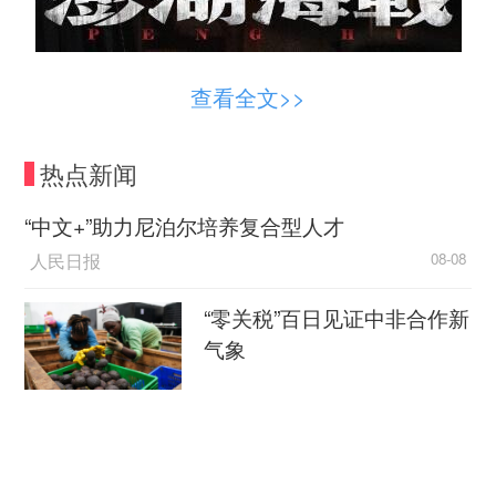
影片海报。片方供图
查看全文>>
与“天下大势，乘风而来”定档预告片一同发布
热点新闻
的还有四张定档关系海报。分别是：南书房内康熙
与施琅“君臣互信”海报，延平王府里黄和娘与郑克
“中文+”助力尼泊尔培养复合型人才
塽“母子情深”海报，台湾水师大营中刘国轩与邱
人民日报
08-08
辉“同僚谋战”海报，福建水师战船上施世骅与许天
曹“兄弟同心”海报。(完)
“零关税”百日见证中非合作新
气象
新华社
08-08
外媒：外贸强劲增长凸显中
国经济韧性