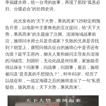
率福建水师，统一台湾的故事，再现了那段“孤悬必
归、分疆必合”的壮阔史诗。
此次发布的“天下大势，乘风而来”125秒定档预
告片里，以电影中主要角色的五次提问，给“天下大
势，乘风而来”的主题做了注脚。澎湖海域战事前
沿，施琅问水师士兵是否成家？失散的兄弟是否找
到？朝堂上，康熙问领兵征台的施琅心中是否还有
仇恨？延平王府内，侧夫人黄和娘问主导发兵澎湖
的冯锡范、刘国轩，无论此战是何结果，家族能否
得以保全？问家事，问战事，问国事，最后，施琅
被问及“是否真的不想报仇？”，时年63岁、经历了
以战促和，一战定海疆之后的施琅道出了一句“私恩
疑怨，随风而去；天下大势，乘风而来”。