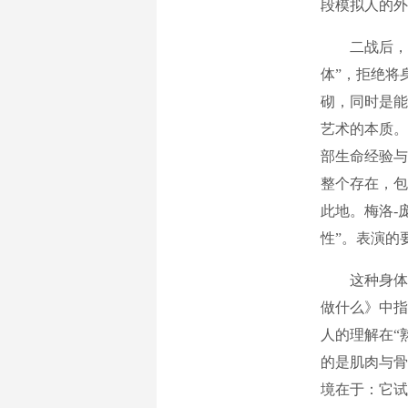
段模拟人的外
二战后，梅
体”，拒绝将
砌，同时是能
艺术的本质。
部生命经验与
整个存在，包
此地。梅洛-
性”。表演的
这种身体哲
做什么》中指
人的理解在“
的是肌肉与骨
境在于：它试