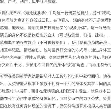
貌、声音、动作，似乎顺理成章。
洛-庞蒂在《知觉现象学》中对这一传统发起挑战，提出“我就
身体理解为意识的容器或工具。在他看来，活的身体不只是生理
感知、能表达、能朝向世界投射意义的“现象身体”。这一洞见
演员的身体不仅是物质性的血肉（可以被测量、扫描、建模），
感知能力的存在媒介（不可被数据化）。我们观看演员的表演，
括童年记忆、情感创伤、他与世界打交道的方式等，通过身体直
庞蒂把这种先于理性反思的、身体对世界和他者身体的原初理解称
要义正在于此，演员用不可替代的身体“亲知”角色，而非用符号“
学在美国哲学家德雷福斯对人工智能的批判中获得回响。他在
出，人类智能从根本上依赖于拥有一个活的身体及其在世间的具
熟练应对”中展开，而非在无情境的规则运算中发生。就像老木
骼在长年劳作中形成的身体记忆，而非脑海中的力学公式。经典
图在没有任何身体经验的情况下，仅凭符号运算来模拟人类智能