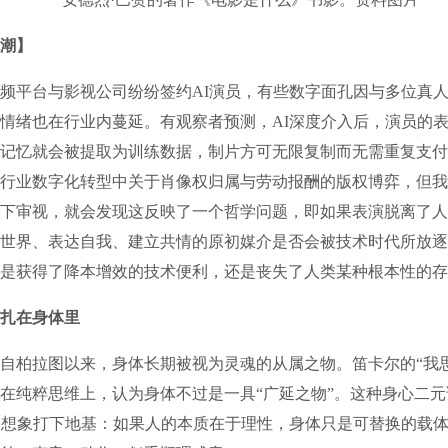
观潮】
台与影视公司纷纷签约AI演员，有些数字面孔因与多位真人演
情绪也在行业内蔓延。有观察者预测，AI深度介入后，演员的
记忆就会被提取为训练数据，制片方可无限复制而无需重复支付
行业数字化转型中关于肖像权归属与劳动报酬的版权博弈，但我
下审视，就会发现这反映了一个哲学问题，即如果表演脱离了人
世界、表达自我、建立共情的原初媒介是否会被技术时代所放逐
是获得了降本增效的技术便利，还是丧失了人类某种根本性的存
扎在身体里
柏拉图以来，身体长期被视为灵魂的从属之物。笛卡尔的“我思
在纯粹思维上，认为身体不过是一具“广延之物”。这种身心二
的想象打下地基：如果人的本质在于理性，身体只是可替换的载