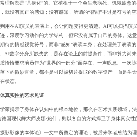
常理解都是“具身化”的。它植根于一个会生老病死、饥饿疲惫
，就没有真正的感知；没有感知，所谓的“智能”不过是符号的空
用在AI演员的表演上，会让问题变得更清楚。AI可以扫描演
迹，深度学习动作的力学结构，但它没有属于自己的身体。这意
期待的情感视觉符号，而非“感知”表演本身；在处理关于表演的
感。AI数字分身所缺失的，是存在论上的前提条件，而非算力尚
质恰恰要求演员作为“世界的一部分”而存在。一声叹息、一次
落下的微妙直觉，都不是可以被切片提取的数字资产，而是生命
在状态。
体真实性的艺术见证
家揭示了身体在认知中的根本地位，那么在艺术实践领域，法
与德国现代舞大师皮娜·鲍什，则以各自的方式捍卫了身体真实性
影影像的本体论》一文中所奠定的理论，被后来学者总结为理