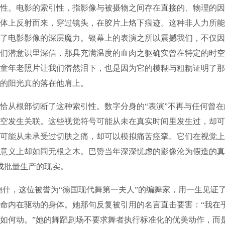
性。电影的索引性，指影像与被摄物之间存在直接的、物理的因
体上反射而来，穿过镜头，在胶片上烙下痕迹。这种非人力所能
了电影影像的深层魔力。银幕上的表演之所以震撼我们，不仅因
们潜意识里深信，那具充满温度的血肉之躯确实曾在特定的时空
童年老照片让我们潸然泪下，也是因为它的模糊与粗粝证明了那
的阳光真的落在他肩上。
从根部切断了这种索引性。数字分身的“表演”不再与任何曾在
空发生关联。这些视觉符号可能从未在真实时间里发生过，却可
可能从未承受过切肤之痛，却可以模拟痛苦痉挛。它们在视觉上
意义上却如同无根之木。巴赞当年深深忧虑的影像沦为假造的真
变成批量生产的现实。
什，这位被誉为“德国现代舞第一夫人”的编舞家，用一生见证
命内在驱动的身体。她那句反复被引用的名言直击要害：“我在
如何动。”她的舞蹈剧场不要求舞者执行标准化的优美动作，而