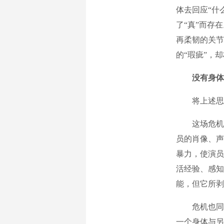
体去回应“什
了“真”而存
再柔韧的关节
的“瑕疵”，
没有身体
将上述思考
这场危机首
员的肖像、声
暴力，使演员
活经验、感知
能，但它所剥
危机也同样
一个身体与另