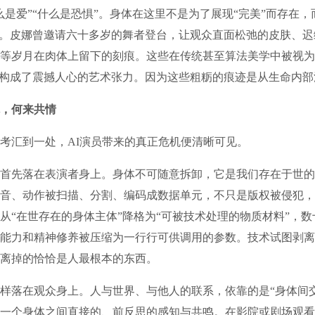
么是爱”“什么是恐惧”。身体在这里不是为了展现“完美”而存在，
在。皮娜曾邀请六十多岁的舞者登台，让观众直面松弛的皮肤、
等岁月在肉体上留下的刻痕。这些在传统甚至算法美学中被视为
却构成了震撼人心的艺术张力。因为这些粗粝的痕迹是从生命内
，何来共情
汇到一处，AI演员带来的真正危机便清晰可见。
先落在表演者身上。身体不可随意拆卸，它是我们存在于世的
音、动作被扫描、分割、编码成数据单元，不只是版权被侵犯，
从“在世存在的身体主体”降格为“可被技术处理的物质材料”，
能力和精神修养被压缩为一行行可供调用的参数。技术试图剥离
离掉的恰恰是人最根本的东西。
落在观众身上。人与世界、与他人的联系，依靠的是“身体间交
一个身体之间直接的、前反思的感知与共鸣。在影院或剧场观看