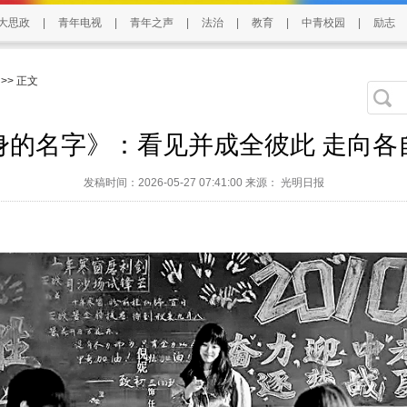
大思政
|
青年电视
|
青年之声
|
法治
|
教育
|
中青校园
|
励志
>> 正文
身的名字》：看见并成全彼此 走向各
发稿时间：2026-05-27 07:41:00 来源： 光明日报