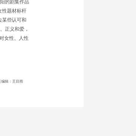
阳的剧集作品
女性题材标杆
去某些认可和
、正义和爱，
者对女性、人性
任编辑：王目雨