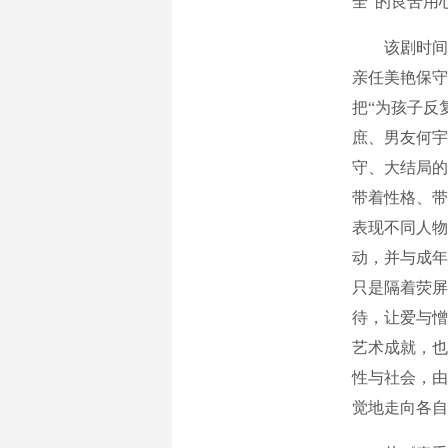
全”的良苦用
该剧时间跨
亲任美艳保守
把“为孩子反
庶、男友何宇
守、大结局的
带着性格、带
表现不同人物
动，并与成年
只是隔着荧屏
待，让爱与憎
艺术成就，也
性与社会，由
觉地走向各自