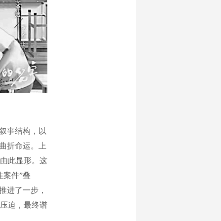
叙事结构，以
的曲折命运。上
由此显形。这
案件”叠
前推进了一步，
压迫，最终谱