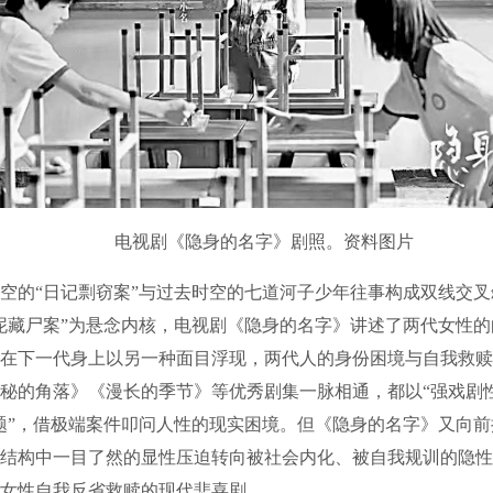
电视剧《隐身的名字》剧照。资料图片
的“日记剽窃案”与过去时空的七道河子少年往事构成双线交叉
泥藏尸案”为悬念内核，电视剧《隐身的名字》讲述了两代女性
在下一代身上以另一种面目浮现，两代人的身份困境与自我救赎
秘的角落》《漫长的季节》等优秀剧集一脉相通，都以“强戏剧性
题”，借极端案件叩问人性的现实困境。但《隐身的名字》又向
结构中一目了然的显性压迫转向被社会内化、被自我规训的隐性
女性自我反省救赎的现代悲喜剧。