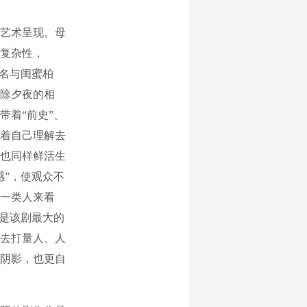
艺术呈现。母
复杂性，
小名与闺蜜柏
除夕夜的相
带着“前史”、
着自己理解去
也同样鲜活生
感”，使观众不
一类人来看
，是该剧最大的
去打量人、人
阴影，也更自