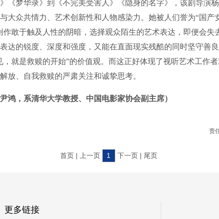
《梦华录》到《不完美受害人》《隐身的名字》，该剧导演杨
与大众共情力、艺术创新性和人物感染力。她被人们誉为“国产
创作敢于触及人性的阴暗，选择观众陌生的艺术表达，即便会失
表达的锐度、深度和强度，又能在直面现实残酷的同时坚守善良
见，就是救赎的开始”的价值观。而这正好体现了视听艺术工作
解放、自我救赎的严肃关注和诚挚思考。
尹鸿，系清华大学教授、中国电影家协会副主席）
责
首页 | 上一页
1
下一页 | 尾页
更多链接