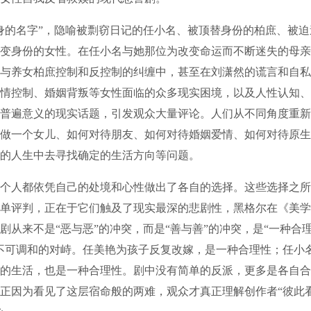
的名字”，隐喻被剽窃日记的任小名、被顶替身份的柏庶、被迫
变身份的女性。在任小名与她那位为改变命运而不断迷失的母亲
与养女柏庶控制和反控制的纠缠中，甚至在刘潇然的谎言和自私
情控制、婚姻背叛等女性面临的众多现实困境，以及人性认知、
普遍意义的现实话题，引发观众大量评论。人们从不同角度重新
做一个女儿、如何对待朋友、如何对待婚姻爱情、如何对待原生
的人生中去寻找确定的生活方向等问题。
人都依凭自己的处境和心性做出了各自的选择。这些选择之所
单评判，正在于它们触及了现实最深的悲剧性，黑格尔在《美学
剧从来不是“恶与恶”的冲突，而是“善与善”的冲突，是“一种合
不可调和的对峙。任美艳为孩子反复改嫁，是一种合理性；任小
的生活，也是一种合理性。剧中没有简单的反派，更多是各自合
正因为看见了这层宿命般的两难，观众才真正理解创作者“彼此