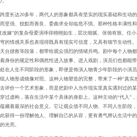
心。
度长达20多年，两代人的形象都具有坚实的现实基础和生动的
而坚强、狡黠而善良、委曲求全却临危不惧。那种性格丰满性和
复改嫁”的复杂母爱演绎得栩栩如生，层次细腻、张弛有致。任
穹的情感关系也表现得既具有现实可信度，又具有细节生动性。
天台拯救等段落，都带给观众强烈的情绪共鸣。剧中每个人物都
着身份的规定性和偶然性进入故事、进入戏剧，演员们也都能带
处在人生不同阶段的形象，即便是饰演人物青少年阶段的小演员
组人物形成镜像对照。这种人物塑造的完整，带来了一种“真实
去评价一个艺术形象，而是把剧中人当作现实里真实遇到过的某
穿过虚构，落在生活中某个具体的身影上。这种主动的“代入”
蕴藏着最深的社会意义。它让观众借不同人物、不同人生阶段，
此获得一份理解他人、理解自己的从容，更有勇气辨认生活中的
的光亮。