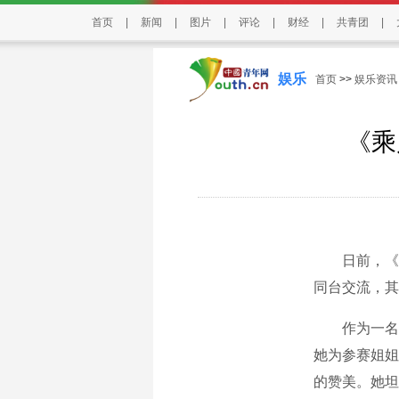
首页
|
新闻
|
图片
|
评论
|
财经
|
共青团
|
娱乐
首页
>>
娱乐资讯
《乘
日前，《乘风
同台交流，其
作为一名普
她为参赛姐姐
的赞美。她坦