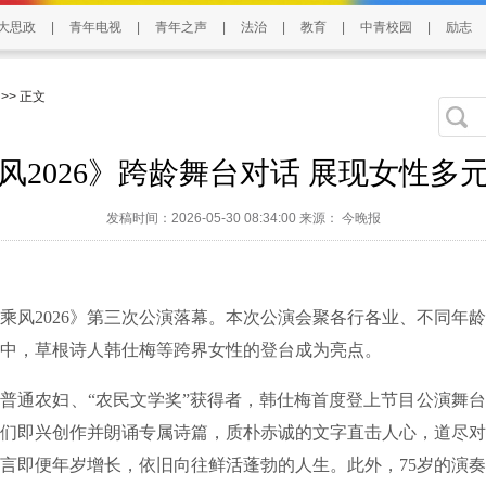
大思政
|
青年电视
|
青年之声
|
法治
|
教育
|
中青校园
|
励志
>> 正文
风2026》跨龄舞台对话 展现女性多
发稿时间：2026-05-30 08:34:00 来源： 今晚报
2026》第三次公演落幕。本次公演会聚各行各业、不同年龄
中，草根诗人韩仕梅等跨界女性的登台成为亮点。
通农妇、“农民文学奖”获得者，韩仕梅首度登上节目公演舞台
们即兴创作并朗诵专属诗篇，质朴赤诚的文字直击人心，道尽对
言即便年岁增长，依旧向往鲜活蓬勃的人生。此外，75岁的演