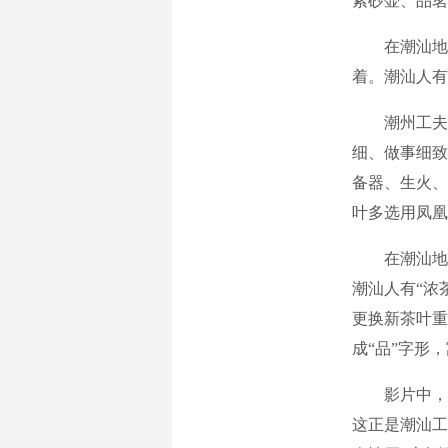
紫砂壶、品茗
在潮汕地区
着。潮汕人有
潮州工夫茶
细、做事细致
备器、生火、
叶多选用凤凰
在潮汕地区
潮汕人有“浓
更换新茶叶重
成“品”字形
影片中，阿
这正是潮汕工