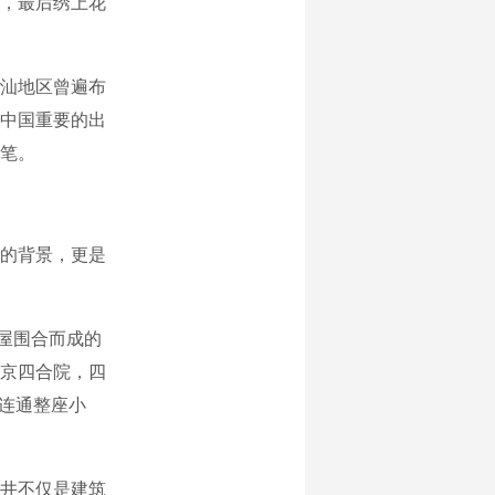
，最后绣上花
汕地区曾遍布
中国重要的出
笔。
的背景，更是
屋围合而成的
京四合院，四
，连通整座小
井不仅是建筑