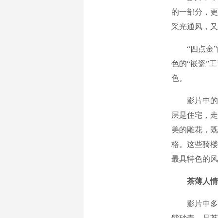
的一部分，更
采光通风，又
“四点金”
色的“嵌瓷”
色。
影片中的老
层是住宅，走
美的雕花，既
格。这些骑楼
最具特色的风
茶薄人情
影片中多次