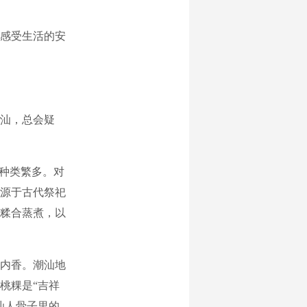
感受生活的安
汕，总会疑
种类繁多。对
源于古代祭祀
糅合蒸煮，以
内香。潮汕地
桃粿是“吉祥
汕人骨子里的