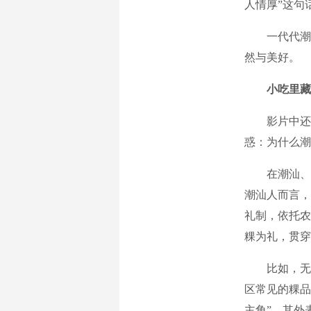
人情厚”这句
一代代潮汕
然与美好。
小吃里藏
影片中还多
惑：为什么潮
在潮汕、闽
潮汕人而言，
礼制，依托农
粿为礼，贯穿
比如，无米
区常见的粿品
主角”，其外