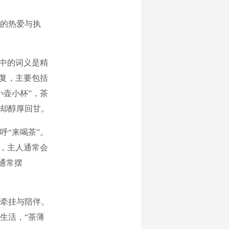
的热爱与执
中的词义是精
繁复，主要包括
小壶小杯”，茶
却醇厚回甘。
“来喝茶”。
来，主人通常会
通常摆
牵挂与陪伴。
生活，“茶薄