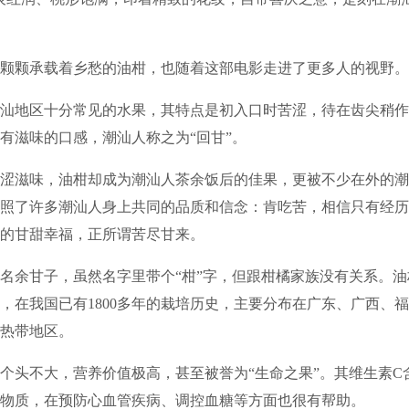
颗承载着乡愁的油柑，也随着这部电影走进了更多人的视野。
地区十分常见的水果，其特点是初入口时苦涩，待在齿尖稍作
有滋味的口感，潮汕人称之为“回甘”。
滋味，油柑却成为潮汕人茶余饭后的佳果，更被不少在外的潮
照了许多潮汕人身上共同的品质和信念：肯吃苦，相信只有经历
的甘甜幸福，正所谓苦尽甘来。
余甘子，虽然名字里带个“柑”字，但跟柑橘家族没有关系。油
，在我国已有1800多年的栽培历史，主要分布在广东、广西、
热带地区。
头不大，营养价值极高，甚至被誉为“生命之果”。其维生素C
物质，在预防心血管疾病、调控血糖等方面也很有帮助。