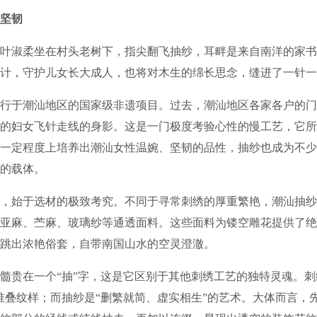
坚韧
淑柔坐在村头老树下，指尖翻飞抽纱，耳畔是来自南洋的家书
计，守护儿女长大成人，也将对木生的绵长思念，缝进了一针一
于潮汕地区的国家级非遗项目。过去，潮汕地区各家各户的门
的妇女飞针走线的身影。这是一门极度考验心性的慢工艺，它所
一定程度上培养出潮汕女性温婉、坚韧的品性，抽纱也成为不少
的载体。
始于选材的极致考究。不同于寻常刺绣的厚重繁艳，潮汕抽纱
亚麻、苎麻、玻璃纱等通透面料。这些面料为镂空雕花提供了绝
跳出浓艳俗套，自带南国山水的空灵澄澈。
贵在一个“抽”字，这是它区别于其他刺绣工艺的独特灵魂。刺
堆叠纹样；而抽纱是“删繁就简、虚实相生”的艺术。大体而言，