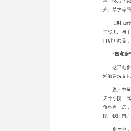
样，然后将花
卉、草纹等图
旧时抽纱不
抽纱工厂与手
口创汇商品，
“四点金
这部电影的
潮汕建筑文化
影片中阿嬷居
天井小院，属
角各有一房，
院。我国南方
影片中，阿