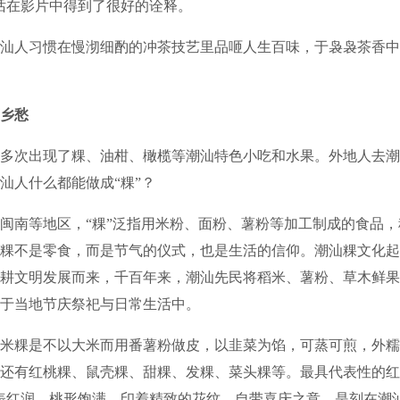
话在影片中得到了很好的诠释。
人习惯在慢沏细酌的冲茶技艺里品咂人生百味，于袅袅茶香中
乡愁
次出现了粿、油柑、橄榄等潮汕特色小吃和水果。外地人去潮
汕人什么都能做成“粿”？
南等地区，“粿”泛指用米粉、面粉、薯粉等加工制成的食品，
粿不是零食，而是节气的仪式，也是生活的信仰。潮汕粿文化起
耕文明发展而来，千百年来，潮汕先民将稻米、薯粉、草木鲜果
于当地节庆祭祀与日常生活中。
粿是不以大米而用番薯粉做皮，以韭菜为馅，可蒸可煎，外糯
还有红桃粿、鼠壳粿、甜粿、发粿、菜头粿等。最具代表性的红
表红润、桃形饱满，印着精致的花纹，自带喜庆之意，是刻在潮