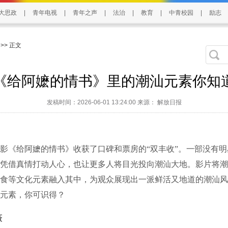
大思政
|
青年电视
|
青年之声
|
法治
|
教育
|
中青校园
|
励志
>> 正文
《给阿嬷的情书》里的潮汕元素你知
发稿时间：2026-06-01 13:24:00 来源： 解放日报
《给阿嬷的情书》收获了口碑和票房的“双丰收”。一部没有明
凭借真情打动人心，也让更多人将目光投向潮汕大地。影片将潮
食等文化元素融入其中，为观众展现出一派鲜活又地道的潮汕风
元素，你可识得？
薇