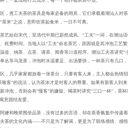
杯，一套流程行云流水，每一个动作都从容不迫。
，煮工夫茶的茶具是每家必备的用具，它们承载着潮汕人对茶
“茶米”之说，意即饮茶如食米，一日不可离。
艺始自宋代，至清代中期已蔚然成风。“工夫”一词，在潮汕话
、耗费时间。当地人以“工夫”命名茶艺，原因就是其冲泡工艺
温壶、纳茶、点茶、请茶、闻香等21道程序。潮汕工夫茶讲究“
单丛等乌龙茶，冲泡时水温要足、出汤要快，一杯茶只有几口，
，几乎家家都放着一张茶台，只要有客人来，主人都会热情招呼
茶敬客”的说法，认为茶浓才是对客人的尊重。如果有新客人到
新冲泡，否则会有“慢客”的嫌疑。喝茶时讲究“三口一杯”，茶杯
，寓意团结友爱。
嬷和晚辈围坐品茶，没有过多的言语，却在茶香氤氲中传递着
夫茶的文化内涵——不只是为了解渴，更是为了联络感情、感悟