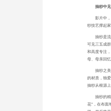
抽纱中见
影片中，叶
纱技艺撑起家
抽纱是流行
可见三五成群
和高度专注，
母、母亲回忆
抽纱之美，
的材质，独爱
抽纱从根源上
抽纱的精髓
花”，在布面