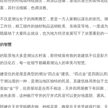
纹部分的经线或纬线抽去，再加以连缀，显现出透空的装饰花纹
案，其针法细腻，色调淡雅。
仅是潮汕女子的闺阁雅艺，更是一方人家赖以谋生的依托。潮
工作坊，精工细作的抽纱制品远销欧美、东南亚等地，一度成为
既吸纳了大量民众就业，也为地方经济发展写下了浓墨重彩的一
”的智慧
取景地大多是潮汕古村落，那些错落有致的老建筑不仅是影片
的活化石，每一处细节都藏着潮汕人的审美与智慧。
住的老屋是典型的潮汕“四点金”建筑。“四点金”是四面以房
于潮汕厝的一种，是潮汕地区独特的民居。其建筑格局类似于北
形如“金”字，但房屋却是合而不相连，天井四周屋檐下有回廊
炎热多雨，这种敞厅窄井的厅井式民居可以更好地遮阴、通风。
嬷在天井里晾晒衣物、种植花草，晚辈在天井里嬉戏打闹。天