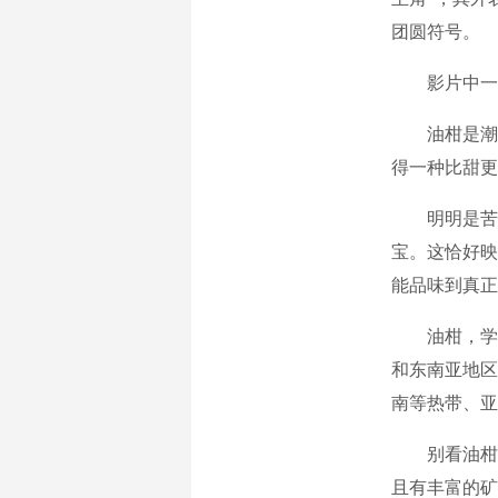
团圆符号。
影片中一颗
油柑是潮汕
得一种比甜更
明明是苦涩
宝。这恰好映
能品味到真正
油柑，学名
和东南亚地区
南等热带、亚
别看油柑个
且有丰富的矿