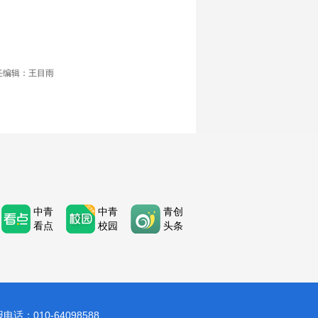
任编辑：王目雨
中青
中青
青创
看点
校园
头条
：010-64098588