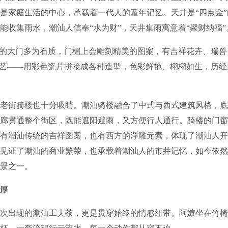
是家庭生活的中心，承载着一代人的童年记忆。天井是“四点金
能收集雨水，潮汕人信奉“水为财”，天井集雨寓意着“聚财纳福”
的大门多为石质，门楣上会雕刻精美的图案，有吉祥花卉、瑞兽
工艺——用彩色瓷片拼接成各种造型，色彩鲜艳、栩栩如生，历
街骑楼也十分吸睛。潮汕骑楼融合了中式与西式建筑风格，底
廊贯通整个街区，既能遮阳避雨，又方便行人通行。骑楼的门窗
有潮汕传统的吉祥图案，也有西方的浮雕元素，体现了潮汕人开
见证了潮汕的商业繁荣，也承载着潮汕人的市井记忆，如今依然
景之一。
厚
出现的潮汕工夫茶，更是贯穿始终的情感纽带。阿嬷坐在竹椅