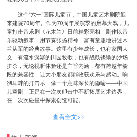
这个“六一”国际儿童节，中国儿童艺术剧院迎
来建院70周年。作为70周年展演季的启幕大戏，儿
童打击音乐剧《花木兰》日前精彩亮相。剧作以音
乐驱动叙事，用节奏张扬精神，富有童趣地讲述木
兰从军的经典故事。这里有少年成长，也有家国大
义，有流水潺潺的田园牧歌，也有战鼓铿锵的沙场
拼杀，无论视听体验还是主旨内涵，都有跨越年龄
段的兼容性，让大小朋友都能收获欢乐与感动。响
彻耳畔的打击乐，像一个意味深长的隐喻——中国
儿童剧，正是在一次次叩击中不断拓展艺术边界，
在一次次碰撞中探索创造可能。
当下的儿童剧市场，蓬勃发展、生机盎然，但
查看全文>>
与此同时也呈现出纷繁复杂的创作生态。一方面，
亲子消费热催生大量主打“互动”“沉浸”“遛娃”的剧场