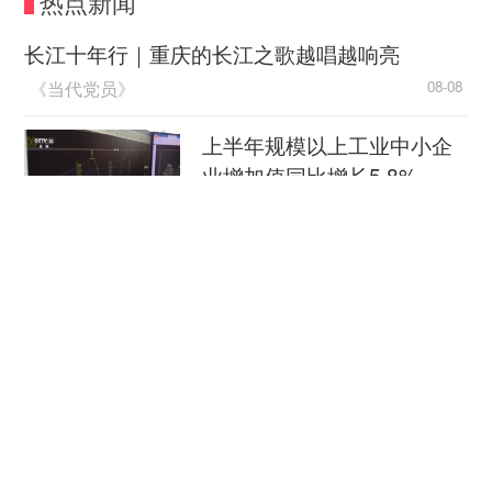
热点新闻
产品。据统计，互动式作品是当下儿童剧票房的最
大构成，在2025年剧场演出市场各形式儿童剧票房
长江十年行｜重庆的长江之歌越唱越响亮
占比达44%，其中不乏堆砌感官刺激、用简单情节
《当代党员》
08-08
填充时长的“快消式”演出。另一方面，存在脱离儿
童认知的成人化叙事，有生硬的知识灌输和道德说
上半年规模以上工业中小企
教倾向。低幼和成人两端拉抻的作品看似内涵相
业增加值同比增长5.8%
悖，本质上缘于同一种认知偏差，即对儿童主体价
央视新闻客户端
08-08
值的认知不到位，忽视了儿童独立、丰富的精神世
界，低估了孩童与生俱来的感知力、共情力与思辨
江淮大地，科技成果正落地生“金”
潜能。
新华社
08-08
优秀儿童剧应当尊重不同年龄段孩子的成长规
柔性制造，高效匹配差异化需求
律，兼顾童真趣味与深刻内涵，让儿童剧面向更广
人民日报
阔的生命体验。比如被誉为“人生第一场戏剧”的
08-08
《毛毛虫Momoda'》，专为6—18月龄婴幼儿创
国际锐评丨中方最新对美反制释放出什么信号？
制，融合听觉、视觉、味觉等多感官元素，为婴幼