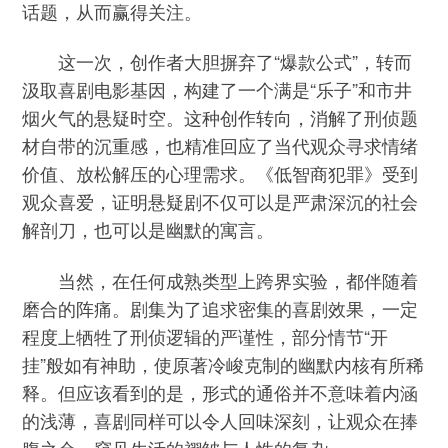
话题，从而赢得关注。
这一次，创作者大胆摒弃了“爆款公式”，转而
汲取喜剧电影基因，构建了一个满是“乐子”和市井
烟火气的悬疑时空。这种创作转向，消解了刑侦题
材自带的沉重感，也精准回应了当代观众寻求情绪
价值、放松解压的心理需求。《低智商犯罪》受到
观众喜爱，证明悬疑剧不仅可以是严肃深沉的社会
解剖刀，也可以是幽默的寓言。
当然，在任何成熟类型上跨界实验，都伴随着
磨合的阵痛。剧集为了追求密集的喜剧效果，一定
程度上牺牲了刑侦逻辑的严谨性，部分情节“开
挂”般如有神助，使原著冷峻克制的幽默内核有所稀
释。但应该看到的是，形式的通俗并不意味着内涵
的浅薄，喜剧同样可以令人回味深刻，让观众在捧
腹之余，窥见生活的褶皱与人性的复杂。