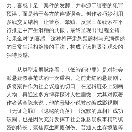
力，喜感十足。案件的发酵，并非源于缜密的犯罪
预谋，而是始于各方的连锁误会。创作者巧妙利用
多线交叉结构，让警察、笨贼、反派三条线索在平
行推进中产生滑稽的共振，最终呈现出“过程全错、
结果全对”的喜感。这种将严肃悬疑题材与充满偶然
的日常生活相嫁接的手法，构成了该剧吸引观众的
独特质感。
从类型发展脉络看，《低智商犯罪》是对社会
派悬疑叙事范式的一次重构。之前走红的悬疑剧，
多将案件作为社会议题的切口，在逻辑链条上刻画
人物，再通过多方博弈探讨人性幽微。尤其对原著
作者紫金陈来说，他的悬疑小说被改编成影视剧
《无证之罪》《隐秘的角落》《沉默的真相》成功
破圈，也是因为充分发挥了社会派悬疑叙事精巧缜
密的特长，聚焦原生家庭创伤、普通人生存境遇等