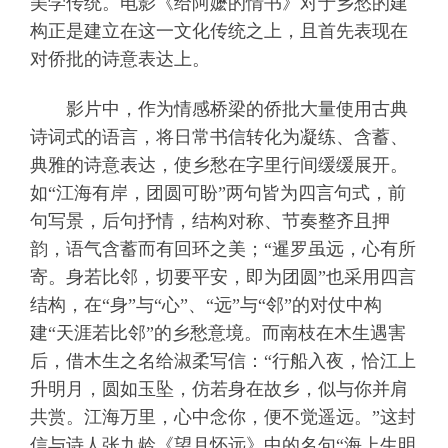
美学传统。电影《给阿嬷的情书》对于乡愁的建
构正是建立在这一文化传统之上，且首先表现在
对侨批的诗意表达上。
影片中，作为情感桥梁的侨批大量使用古典
诗词式的语言，将日常书信转化为凝练、含蓄、
典雅的诗意表达，使乡愁在字里行间缓缓展开。
如“江海有岸，团圆可盼”两句皆为四言句式，前
句写景，后句抒情，结构对称、节奏整齐且押
韵，语气含蓄而有回环之美；“暹罗虽远，心有所
寄。身若比邻，切要平安，即为团圆”也采用四言
结构，在“身”与“心”、“远”与“邻”的对仗中构
建“天涯若比邻”的乡愁意境。而南枝在木生遇害
后，借木生之名给淑柔写信：“行船入夜，恰江上
升明月，圆如玉坠，仿若身在故乡，似与你并肩
共赏。江海万里，心中念你，便不觉遥远。”这封
信与诗人张九龄《望月怀远》中的名句“海上生明