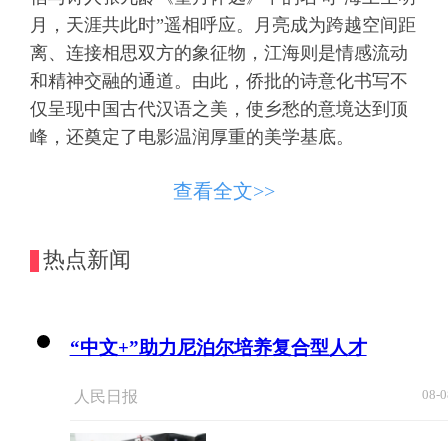
月，天涯共此时”遥相呼应。月亮成为跨越空间距
离、连接相思双方的象征物，江海则是情感流动
和精神交融的通道。由此，侨批的诗意化书写不
仅呈现中国古代汉语之美，使乡愁的意境达到顶
峰，还奠定了电影温润厚重的美学基底。
这一诗意表达并未停留在侨批文字之中，而
查看全文>>
是进一步转化为电影的视觉表达。木生意外身
亡，南枝为其整理遗物后伫立岸边，久久不愿离
热点新闻
去。影片呈现出中秋月夜，小船停靠岸边，一轮
明月悬于空中，河水在月光下微微闪动的美景。
此情此景与侨批中的“江海万里”“圆月如玉”等文
“中文+”助力尼泊尔培养复合型人才
字形成互文关系，将死亡的悲痛、思念的愁苦、
遗愿责任与故乡情感交织汇聚，呈现出沉静而深
08-0
人民日报
远的意味。此外，电影通过故土、稻田、老树、
小桥、流水等元素构建了“中国式故乡”的视觉系