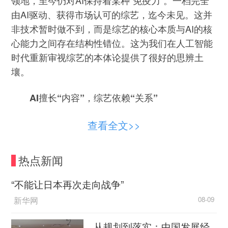
领地，至今仍对AI保持着某种“免疫力”。一档完全
由AI驱动、获得市场认可的综艺，迄今未见。这并
非技术暂时做不到，而是综艺的核心本质与AI的核
心能力之间存在结构性错位。这为我们在人工智能
时代重新审视综艺的本体论提供了很好的思辨土
壤。
AI擅长“内容”，综艺依赖“关系”
理解这一错位，需要先理清综艺与电影、剧集
查看全文>>
的本质区别。从制作时态来看，电影和剧集属于“过
去完成时的作品”，故事在开拍前已定型，拍摄与后
热点新闻
期是对既定文本的呈现与优化。这种生产逻辑天然
契合AI的优势：在确定的框架内，反复生成、反复
“不能让日本再次走向战争”
打磨，从无数版本中选出最优解。AI写剧本、AI生
新华网
08-09
成画面、AI虚拟演员，走的都是这条路径。
从规划到落实：中国发展经