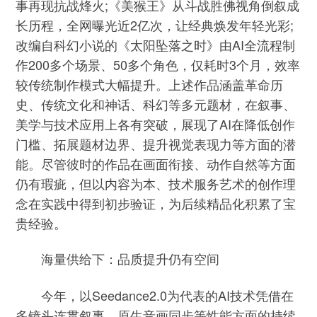
事再现抗战烽火;《美猴王》从斗战胜佛视角倒叙成
长历程，全网曝光近2亿次，让经典焕发年轻光彩;
改编自科幻小说的《太阳坠落之时》由AI全流程制
作200多个场景、50多个角色，仅耗时3个月，效率
较传统制作模式大幅提升。上述作品涵盖革命历
史、传统文化和神话、科幻等多元题材，在叙事、
美学与技术应用上各有突破，展现了AI在降低创作
门槛、拓展题材边界、提升视觉表现力等方面的潜
能。尽管彼时的作品在画面衔接、动作自然等方面
仍有瑕疵，但以内容为本、技术服务艺术的创作理
念在实践中得到初步验证，为后续精品化积累了宝
贵经验。
海量供给下：品质提升仍有空间
今年，以Seedance2.0为代表的AI技术凭借在
多镜头连贯叙事、原生音画同步等性能方面的持续