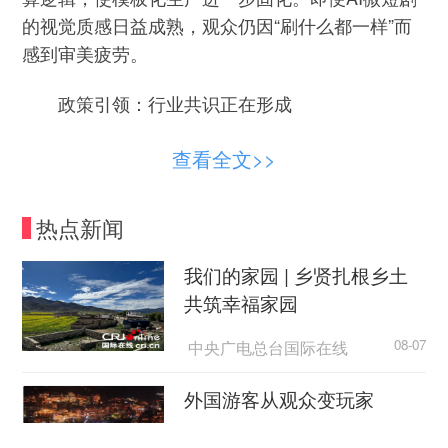
的视觉质感日益成熟，观众仍因“刷什么都一样”而
感到审美疲劳。
政策引领：行业共识正在形成
针对AI微短剧同质化等问题，既要通过治理为
查看全文>>
行业发展清障，也要通过扶持赋能树立行业标杆。
治理方面，“划红线”为行业清障。今年4月，国家广
热点新闻
电总局针对AI漫剧实施的“先备案、后上线”“未备案
必须下线”等备案新规全面执行;6月，部署开展微短
我们的家园 | 乡贤扎根乡土
剧有害低俗内容和侵权盗版专项治理，聚焦暴力复
共筑幸福家园
仇、儿童有害等8类突出问题，进行集中整治，为
中央广电总台国际在线
08-07
行业健康有序发展划定红线。5月，国家广电总局
召开“微短剧精品创作传播计划”工作部署推进会，
外国游客从观众变玩家
将微短剧精品创作传播纳入到重要的工作安排当
中，明确要充分认识AI提效率、降成本、强效果的