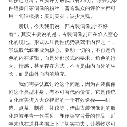
碑接连遇冷，豆瓣评分最低只有2.9分。除去无条
件追捧自家偶像的粉丝，普通观众的评价大都可
用一句话概括：美则美矣，缺少灵魂。
所以，今天我们说一部古装偶像剧“不好
看”，其实主要说的是，古装偶像剧正在陷入空心
化的境地。形式以压倒性优势凌驾于内容之上，
景观取代叙事成为核心。驱动一切的，不再是角
色的内在逻辑，而是外部形式的要求。角色的行
为、情感，甚至存在方式，不再是由内而外的生
长，而是由外而内的填充。
我们需要认真讨论这个问题，因为古装偶像
剧这个类型本身，有不可替代的价值。它是传统
文化审美进入大众视野的一个有效途径——织
造、点茶、制香、礼仪等，借由古装偶像剧的服
化道被年青一代看见。即便架空背景的作品，近
年来也在道具考据上下了切实功夫，让器物尽可