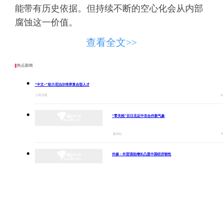
能带有历史依据。但持续不断的空心化会从内部
腐蚀这一价值。
从“怎么样更美”出发组装剧情
查看全文>>
近期热播的古装偶像剧中，男主角的战场戏
热点新闻
引发了一场持续发酵的争议。这个身份为将军的
角色，在战场上始终保持着精致的妆容。无论是
“中文+”助力尼泊尔培养复合型人才
0
人民日报
冲锋陷阵还是生死搏杀，脸上不见风霜，身上不
见狼狈。观众的质疑很直接：一个在战场上拼命
“零关税”百日见证中非合作新气象
的将军，看起来却像是刚从化装间走出来的。
0
新华社
这个批评并不针对演员，它指向的是整个场
外媒：外贸强劲增长凸显中国经济韧性
景的生产逻辑。驱动这场戏的，不是“战场上的将
军应该是什么状态”，而是一条外部的审美指令，
0
总台环球资讯广播
即角色必须在任何时刻都保持完美的视觉呈现。
消费新图景｜跨界融合拉长夏日经济消费链条
任何可能让画面不那么完美的真实肌理，都必须
0
新华社
被过滤掉。演员被保护在精心设计的完美外壳