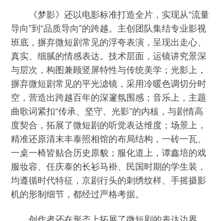
《梦影》还以电影标准打造全片，实现从“流量
导向”到“品质导向”的跨越。主创团队集结专业影视
班底，摒弃微短剧常见的浮夸表演，呈现出走心、
真实、细腻的情感表达。技术层面，运镜讲究景深
与层次，构图兼顾竖屏特性与传统美学；光影上，
摒弃微短剧常见的平光滤镜，采用冷暖色调切分时
空，营造出跨越百年的深邃氛围感；音乐上，主题
曲歌词紧扣“传承、坚守、光影”的内核，与剧情高
度契合，拓展了微短剧的听觉表达维度；场景上，
精准还原清末丰泰照相馆的布局结构，一砖一瓦、
一桌一椅皆贴合历史原貌；服化道上，谭鑫培的戏
服妆容、任庆泰的长衫马褂、民国时期的学生装，
均遵循时代特征，京剧行头的刺绣纹样、手摇摄影
机的形制细节，都经过严格考据。
创作者还在形态上拓展了微短剧的表达边界，