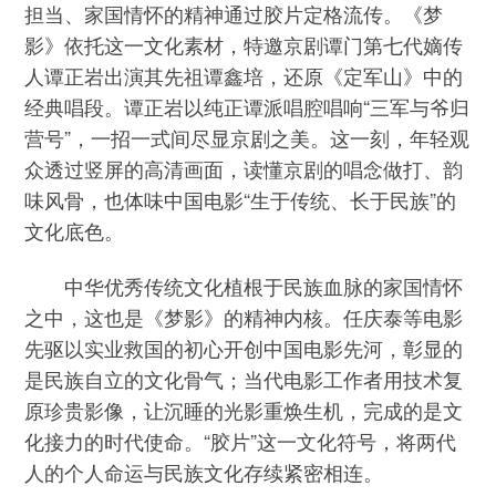
担当、家国情怀的精神通过胶片定格流传。《梦
影》依托这一文化素材，特邀京剧谭门第七代嫡传
人谭正岩出演其先祖谭鑫培，还原《定军山》中的
经典唱段。谭正岩以纯正谭派唱腔唱响“三军与爷归
营号”，一招一式间尽显京剧之美。这一刻，年轻观
众透过竖屏的高清画面，读懂京剧的唱念做打、韵
味风骨，也体味中国电影“生于传统、长于民族”的
文化底色。
中华优秀传统文化植根于民族血脉的家国情怀
之中，这也是《梦影》的精神内核。任庆泰等电影
先驱以实业救国的初心开创中国电影先河，彰显的
是民族自立的文化骨气；当代电影工作者用技术复
原珍贵影像，让沉睡的光影重焕生机，完成的是文
化接力的时代使命。“胶片”这一文化符号，将两代
人的个人命运与民族文化存续紧密相连。