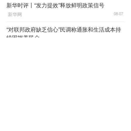
新华时评丨“发力提效”释放鲜明政策信号
新华网
08-07
“对联邦政府缺乏信心”民调称通胀和生活成本持
续困扰美民众
中国新闻网
08-06
林少彬：东南亚为何须警惕
加速扩武的日本？
中国新闻网
08-06
《马尼拉时报》：全球民意出现历史性拐点
新华网客户端
08-06
守护千里安澜，聚力珠江流域水库群联合调度的
水利人