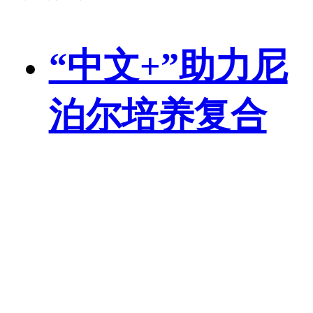
平台也应当发挥更大
作用：主管部门在管
“中文+”助力尼
理方式上要宽严有
泊尔培养复合
度；播出平台也应当
型人才
摒弃一些短视的心态
和做法，不能只看数
人民日报
08-08
据和流量，而应当将
目光转向火热的生活