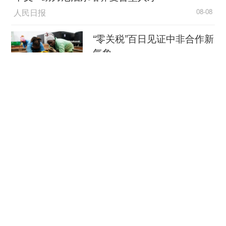
图。此外，还有一些发布者会发布一些轻量化的内
人民日报
08-08
容，有的人更注重“社交打卡”，内容以剧院现场、
个人穿搭为主，还有的人分享购票技巧、座位选
“零关税”百日见证中非合作新
择、交通路线等观剧全流程细节。正是这几种类型
气象
交织，构成社交媒体上丰富立体的观演生态。
新华社
08-08
剧院和创作者也在读“报告”
外媒：外贸强劲增长凸显中
不仅普通观众在社交媒体上分享观演体验，其
国经济韧性
实，剧院等艺术机构、创作者们也在高度关注着社
总台环球资讯广播
08-08
交媒体上的这些“观剧报告”。
消费新图景｜跨界融合拉长
“我觉得这种形式很像以前演出结束后的演后
夏日经济消费链条
谈，可以从中看到对作品不同角度的理解。有些观
众不仅会把自己觉得好的地方详细分析出来，还会
新华社
08-08
把觉得不好的地方给出建议。这体现出今天我们观
众审美水平的提升。”北京舞蹈学院青年舞团国家一
瞭望·治国理政纪事｜打造世界级海洋港口群