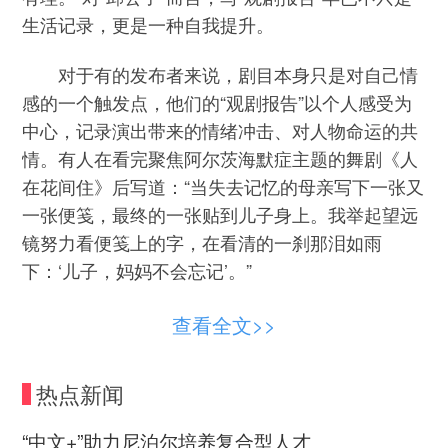
生活记录，更是一种自我提升。
对于有的发布者来说，剧目本身只是对自己情
感的一个触发点，他们的“观剧报告”以个人感受为
中心，记录演出带来的情绪冲击、对人物命运的共
情。有人在看完聚焦阿尔茨海默症主题的舞剧《人
在花间住》后写道：“当失去记忆的母亲写下一张又
一张便笺，最终的一张贴到儿子身上。我举起望远
镜努力看便笺上的字，在看清的一刹那泪如雨
下：‘儿子，妈妈不会忘记’。”
剧院工作人员高晶对社交媒体上的“观剧报
查看全文>>
告”进行了分类梳理：专业鉴赏类内容的发布者属于
深度参与型观众，他们有能力用专业视角解读艺术
热点新闻
内核；情感共鸣类内容的发布者多是感性参与型观
众，他们的文字语言细腻动人，常搭配现场气氛
“中文+”助力尼泊尔培养复合型人才