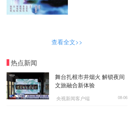
《神雕侠侣》海报。李若彤饰演的小龙女，配
查看全文>>
音演员是于小华。 图据TVB官方微博
热点新闻
6月27日，TVB资深女配音员于小华因病去
世，享年78岁。消息传出，短短两日，即引发大众
舞台扎根市井烟火 解锁夜间
跨越年龄与地域的集体追忆。
文旅融合新体验
6月29日，95版《神雕侠侣》中小龙女的扮演
央视新闻客户端
08-06
者李若彤在社交平台发文悼念：“一直觉得是一位既
陌生又熟悉的朋友。我们没有太多交集，却因为
“天梯”的规矩，为何如此动人？
《神雕侠侣》，共同完成了一个很多人心中的小龙
荆楚网
08-06
女。谢谢小华老师用声音赋予了角色另一份生命，