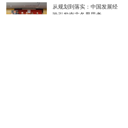
从规划到落实：中国发展经
验引发南非各界思考
中国新闻网
08-09
穿汉服、看非遗 外国游客扎
堆来华“深度文化游”
央视新闻客户端
08-09
南京大屠杀历史不容篡改 日
本打“核爆”牌洗不掉血债
央视新闻客户端
08-09
俄驻日大使：日本推翻“无核三原则”将招致邻国
反制