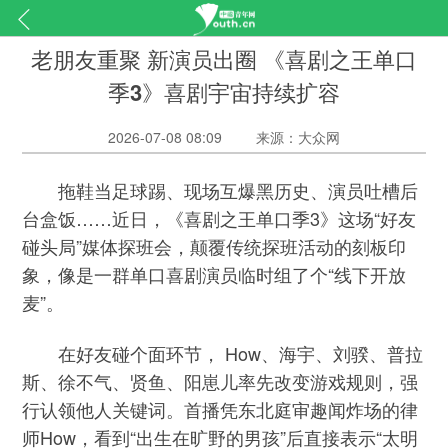
老朋友重聚 新演员出圈 《喜剧之王单口
季3》喜剧宇宙持续扩容
2026-07-08 08:09
来源：大众网
拖鞋当足球踢、现场互爆黑历史、演员吐槽后
台盒饭……近日，《喜剧之王单口季3》这场“好友
碰头局”媒体探班会，颠覆传统探班活动的刻板印
象，像是一群单口喜剧演员临时组了个“线下开放
麦”。
在好友碰个面环节， How、海宇、刘骙、普拉
斯、徐不气、贤鱼、阳崽儿率先改变游戏规则，强
行认领他人关键词。首播凭东北庭审趣闻炸场的律
师How，看到“出生在旷野的男孩”后直接表示“太明