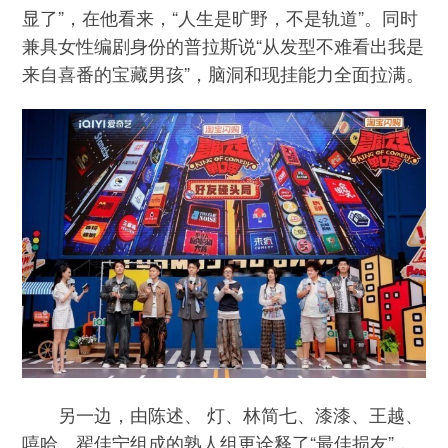
显了”，在他看来，“人生是旷野，不是轨道”。同时
兼具女性编剧身份的普拉斯说“从发型不难看出我是
来自喜番的宝藏男孩”，脑洞和现挂能力全面拉满。
另一边，由陈述、 灯、林简七、漆漆、王越、
嘻哈、翟佳宁组成的熟人组更诠释了“最佳损友”，