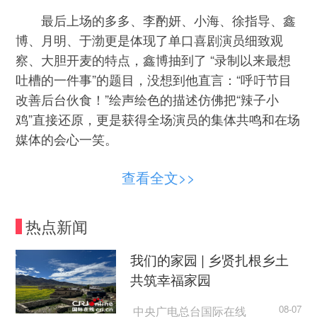
最后上场的多多、李酌妍、小海、徐指导、鑫
博、月明、于渤更是体现了单口喜剧演员细致观
察、大胆开麦的特点，鑫博抽到了 “录制以来最想
吐槽的一件事”的题目，没想到他直言：“呼吁节目
改善后台伙食！”绘声绘色的描述仿佛把“辣子小
鸡”直接还原，更是获得全场演员的集体共鸣和在场
媒体的会心一笑。
查看全文>>
热点新闻
我们的家园 | 乡贤扎根乡土
共筑幸福家园
中央广电总台国际在线
08-07