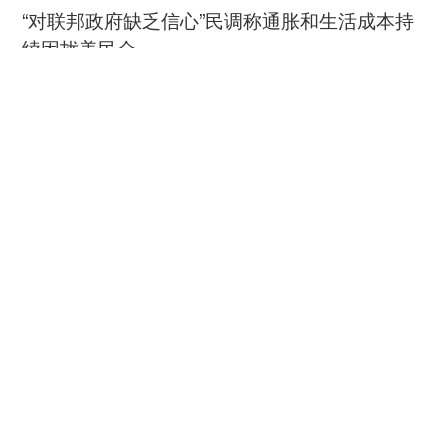
这种转变在动画《宝莲灯》中已见端倪。哮天
“对联邦政府缺乏信心”民调称通胀和生活成本持
犬虽为配角，却因对二郎神的赤胆忠心而立体。哮
续困扰美民众
天犬的形象源于中国古代神话中的神犬。在中国传
中国新闻网
08-06
统文化中，犬被视为忠诚的象征。这种绝对忠诚既
是美德，也是一种伦理困境，忠诚本身不问对象，
林少彬：东南亚为何须警惕
忠于事主而非忠于道义。在《宝莲灯》里，这种文
加速扩武的日本？
化基因转化为具体的叙事功能，剧情中哮天犬扮演
着压迫性的追捕者的角色，它凭借敏锐的嗅觉追踪
中国新闻网
08-06
沉香，推动剧情步步紧逼。但影片并未将这份忠诚
《马尼拉时报》：全球民意出现历史性拐点
简单处理为反派的帮凶属性，而是保留了其“忠”的
本质：哮天犬对二郎神的效忠不计得失、不问对
新华网客户端
08-06
错，甚至带有某种悲壮的执拗。这种纯粹的忠诚，
守护千里安澜，聚力珠江流域水库群联合调度的
让观众在反派阵营中也看到了令人动容的人性微
水利人
光。
中国青年网
08-06
在《哪吒传奇》中，动画创作者将龙族塑造得
更为丰满。龙在中国传统文化中具有双重属性。一