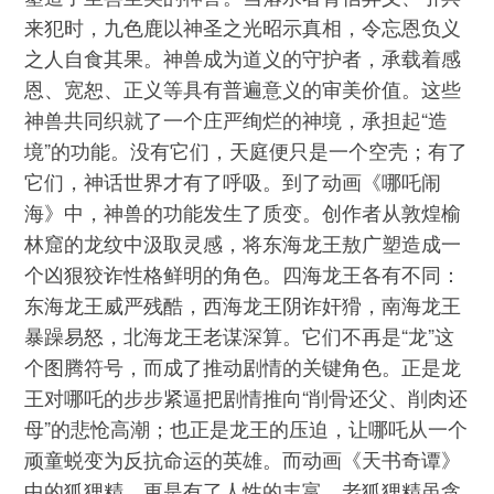
来犯时，九色鹿以神圣之光昭示真相，令忘恩负义
之人自食其果。神兽成为道义的守护者，承载着感
恩、宽恕、正义等具有普遍意义的审美价值。这些
神兽共同织就了一个庄严绚烂的神境，承担起“造
境”的功能。没有它们，天庭便只是一个空壳；有了
它们，神话世界才有了呼吸。到了动画《哪吒闹
海》中，神兽的功能发生了质变。创作者从敦煌榆
林窟的龙纹中汲取灵感，将东海龙王敖广塑造成一
个凶狠狡诈性格鲜明的角色。四海龙王各有不同：
东海龙王威严残酷，西海龙王阴诈奸猾，南海龙王
暴躁易怒，北海龙王老谋深算。它们不再是“龙”这
个图腾符号，而成了推动剧情的关键角色。正是龙
王对哪吒的步步紧逼把剧情推向“削骨还父、削肉还
母”的悲怆高潮；也正是龙王的压迫，让哪吒从一个
顽童蜕变为反抗命运的英雄。而动画《天书奇谭》
中的狐狸精，更是有了人性的丰富。老狐狸精虽贪