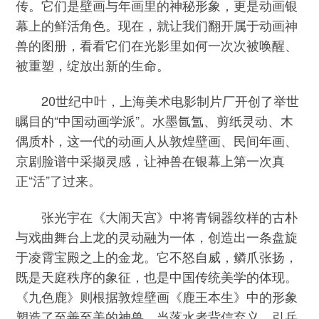
传。它们是壁画与年画里的神秘形象，更是动画银
幕上的鲜活角色。现在，就让我们翻开属于动画神
兽的图册，看看它们在光影里如何一次次被唤醒、
被重塑，绽放出新的生命。
20世纪中叶，上海美术电影制片厂开创了举世
瞩目的“中国动画学派”。水墨氤氲、剪纸灵动、木
偶质朴，这一代的动画人从敦煌壁画、民间年画、
京剧脸谱中采撷灵感，让神兽在银幕上第一次真
正“活”了过来。
张光宇在《大闹天宫》中将青铜器纹样的古朴
与戏曲舞台上龙的灵动融为一体，创造出一条盘旋
于凌霄宝殿之上的金龙。它不怒自威，鳞爪张扬，
既是天庭秩序的象征，也是中国传统美学的体现。
《九色鹿》则根据敦煌壁画《鹿王本生》中的形象
塑造了至善至美的神兽。当落水者背信弃义、引兵