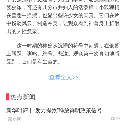
婪狡诈，可还有几分市井妇人的活泼样；小狐狸精
在善恶中摇摆，也显出些许少女的天真。它们在片
中搅动风云、制造冲突，让观众看到神兽身上折射
出的人性复杂。
这一时期的神兽从沉睡的符号中苏醒，在银幕
上腾跃、嘶鸣、怒号、悲泣。观众第一次真切地感
受到，它们是有生命的。
神兽角色的多样化及人格化
查看全文>>
一个新的问题随之浮现：神兽能否不再依附于
热点新闻
经典神话，而是成为故事真正的主角？就这样，在
20世纪90年代，当中国动画踏上新的征途，神兽角
新华时评丨“发力提效”释放鲜明政策信号
色逐渐走向多样化及人格化的进程。
新华网
08-07