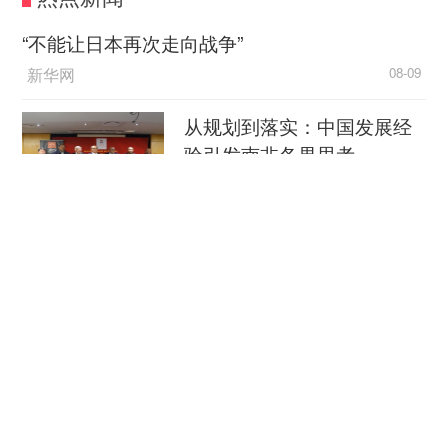
划”，《风雪夜归人》《骆驼祥子》已与观众见面。
为确保经典剧目赓续传承，人艺计划按照每年1-2
“不能让日本再次走向战争”
部的节奏恢复经典，今年，“经典保留剧目恢复计
新华网
08-09
划”更新第三部剧目，即复排1954年版本《雷
雨》。
从规划到落实：中国发展经
验引发南非各界思考
1954年，曹禺编剧、夏淳导演的《雷雨》在北
京人艺首演，这部作品奠定了曹禺在中国话剧史上
中国新闻网
08-09
的杰出地位，也成为中国话剧艺术走向成熟的标
志，是北京人艺建院初期奠定现实主义创作风格的
穿汉服、看非遗 外国游客扎
代表作品之一。72年来，《雷雨》在北京人艺演出
堆来华“深度文化游”
逾600场，夏淳导演的《雷雨》自首演后，经历
央视新闻客户端
08-09
1979年、1989年、2004年、2020年多个版本的复
排和重排，滋养了剧院一代又一代的导演、演员与
南京大屠杀历史不容篡改 日
舞美工作者，也陪伴了一代又一代的观众。
本打“核爆”牌洗不掉血债
“我们必须延续《雷雨》的经典性、文学性和艺
央视新闻客户端
08-09