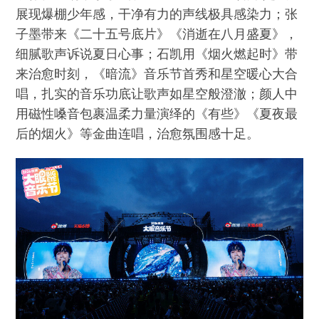
展现爆棚少年感，干净有力的声线极具感染力；张
子墨带来《二十五号底片》《消逝在八月盛夏》，
细腻歌声诉说夏日心事；石凯用《烟火燃起时》带
来治愈时刻，《暗流》音乐节首秀和星空暖心大合
唱，扎实的音乐功底让歌声如星空般澄澈；颜人中
用磁性嗓音包裹温柔力量演绎的《有些》《夏夜最
后的烟火》等金曲连唱，治愈氛围感十足。