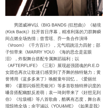
男团威神V以《BIG BANDS (狂想曲)》《秘境
(Kick Back)》拉开首日序幕，精准利落的刀群舞瞬
间点燃全场热情；曾雪瑶、乔一鱼合作演绎
《Vroom》《千方百计》，元气唱跳活力四射；邵
子恒带来《MARRY YOU》《海的思念是蓝眼
泪》，炸裂舞台搭配专属舞蹈福利；以
《AFTERFLIFE》《三彩》展现超强团魂的R.E.D
女团也再次让歌迷们感受到了齐舞的独特魅力；黄
誉博用《蓝多多来了》唤醒童年回忆，《爱丽丝
卿》《霎那闪烁照亮银河》等多首歌独特辨识度的
嗓音搭配幽默反差萌；袁一琦则带来了《好想见到
你》《垃圾桶》等八首歌曲，酷飒有态度，舞台表
现惊艳全场；余宇涵以《YOU&ME》《如果是我》