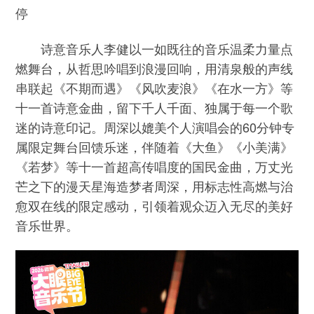
停
诗意音乐人李健以一如既往的音乐温柔力量点
燃舞台，从哲思吟唱到浪漫回响，用清泉般的声线
串联起《不期而遇》《风吹麦浪》《在水一方》等
十一首诗意金曲，留下千人千面、独属于每一个歌
迷的诗意印记。周深以媲美个人演唱会的60分钟专
属限定舞台回馈乐迷，伴随着《大鱼》《小美满》
《若梦》等十一首超高传唱度的国民金曲，万丈光
芒之下的漫天星海造梦者周深，用标志性高燃与治
愈双在线的限定感动，引领着观众迈入无尽的美好
音乐世界。